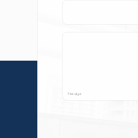
حرف
255