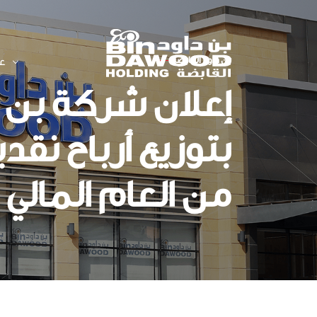
بن داود القابضة
—
عل
إعلان شركة بن د
بن داود
ابق على اتصال
لوائح عمل اللجان
نظرة عامة عن الشركة
الرسم البيانى لسعر السهم
بتوزيع أرباح نق
الجوائز
البيانات المالية للشركة
سياسة الإبلاغ عن المخالفات
الأنظمة والسياسات
من العام المالي 2024م
نظرة عامة على توزيعات
الأرباح
تقارير الممارسات البيئية
والاجتماعية والحوكمة
التقرير السنوي 2025م