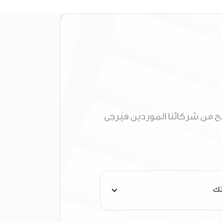
 من شركائنا الموردين فيُرجى
تك