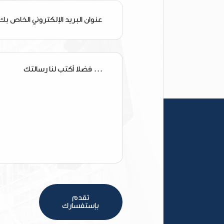
تقدم
بإستفسارك