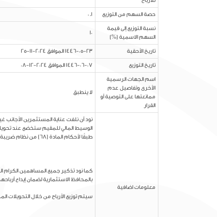
للأرباح
حصة السهم من التوزيع
0.1
نسبة التوزيع إلى قيمة
10
السهم الاسمية (%)
تاريخ الأحقية
1446-05-23 الموافق 2024-11-25
تاريخ التوزيع
1446-06-07 الموافق 2024-12-08
اسم الجهات الرسمية
الأخرى وتفاصيل عدم
لا ينطبق
ممانعتها على التوصية أو
القرار
نود أن نلفت عناية المستثمرين الأجانب غير
طبقًا لأحكام المادة (68) من نظام ضريبة الدخل والمادة (63) من لائحته التنفيذية.
كما نود تذكير جميع المساهمين الكرام ال
بالمحافظ الاستثمارية لضمان إيداع أرباحه
معلومات اضافية
سيتم توزيع الأرباح من خلال التحويلات ا