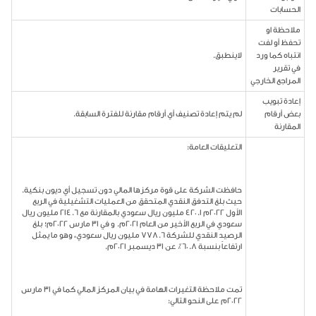
الحسابات
ملاحظة او
تحفظ أو لفت
انتباه كما ورد
لاينطبق.
في تقرير
المراجع الخارجي
إعادة تبويب
بعض أرقام
لم يتم إعادة تصنيف أي أرقام مقارنة للفترة السابقة.
المقارنة
التعليقات العامة:
حافظت الشركة على قوة مركزها المالي دون تسجيل أي ديون بنكية.
حيث بلغ التدفق النقدي المتحقق من العمليات التشغيلية في الربع
الأول 2022م 420.1 مليون ريال سعودي بالمقارنة مع 214.6 مليون ريال
سعودي في الربع الأخير من العام 2021م. و في 31 مارس 2022م؛ بلغ
الرصيد النقدي للشركة 778.6 مليون ريال سعودي، وهو ما يمثل
ارتفاعاً بنسبة 60.8٪ عن 31 ديسمبر 2021م.
تمت ملاحظة التغيرات الهامة في بيان المركز المالي كما في 31 مارس
2022م على النحو التالي: