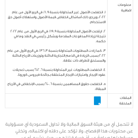
معلومات
اضافية
1. انخفضت الأصول غير المتداولة بنسبة 1.9٪ في الربع الأول من عام
2022، ويرجع ذلك أساسًا إلى انخفاض قيمة الأصول واستهلاك أصول حق
الاستخدام.
2. ارتفعت الأصول المتداولة بنسبة 19.9٪ في الربع الأول من عام 2022
نتيجة لزيادة المدفوعات المقدمة وبشكل رئيسي في النقد وما في
حكمه.
3. كما زادت المطلوبات المتداولة بنسبة 36.3٪ في الربع الأول من عام
2022 بسبب الزيادة في الذمم التجارية الدائنة وتوزيعات الأرباح الدائنة
والمستحق لأطراف ذات علاقة.
4. انخفضت المطلوبات غير المتداولة بنسبة 2.6% بسبب تعديلات
عقود الإيجار وامتيازات الإيجار المتعلقة بـجائحة فيروس كورونا.
5. انخفضت حقوق المساهمين بنسبة 0.6% بسبب الإنخفاض في الأرباح
المبقاة.
الملفات
الملحقة
لا تتحمل أي من هيئة السوق المالية ولا تداول السعودية أي مسؤولية
عن محتويات هذا الإفصاح، ولا تؤكد على دقته أو اكتماله، وتخلي
مسؤوليتها صراحةً عن أيّ خسارة تنتج من جراء نشره، أو عن