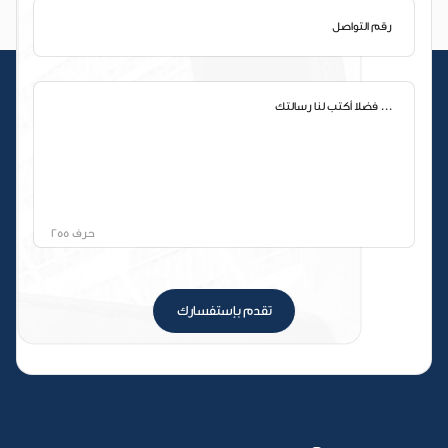
حرف
255
تقدم بإستفسارك