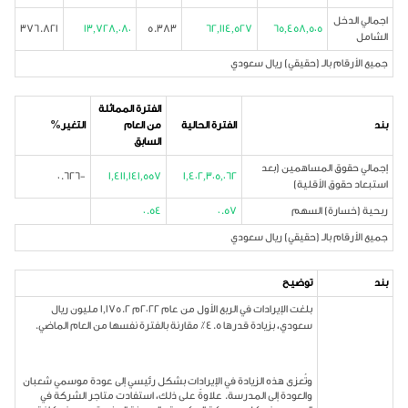
اجمالي الدخل
376.821
13,728,080
5.383
62,114,527
65,458,505
الشامل
جميع الأرقام بالـ (حقيقي) ريال سعودي
الفترة المماثلة
بند
الفترة الحالية
من العام
التغير%
السابق
إجمالي حقوق المساهمين (بعد
-0.626
1,411,141,557
1,402,305,062
استبعاد حقوق الأقلية)
ربحية (خسارة) السهم
0.57
0.54
جميع الأرقام بالـ (حقيقي) ريال سعودي
بند
توضيح
بلغت الإيرادات في الربع الأول من عام 2022م 1,175.2 مليون ريال
سعودي، بزيادة قدرها 4.5٪ مقارنة بالفترة نفسها من العام الماضي.
وتُعزى هذه الزيادة في الإيرادات بشكل رئيسي إلى عودة موسمي شعبان
والعودة إلى المدرسة. علاوةً على ذلك، استفادت متاجر الشركة في