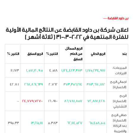
بن داود القابضة
—
اعلان شركة بن داود القابضة عن النتائج المالية الأولية
للفترة المنتهية في 2022-03-31 ( ثلاثة أشهر )
الربع المماثل
بند
الربع الحالي
من العام
التغير%
الربع السابق
التغير %
السابق
المبيعات/
11.173
1,057,120,905
4.518
1,124,423,383
1,175,234,981
الايرادات
اجمالي الربح
42.701
268,861,639
2.762
373,356,214
383,670,182
(الخسارة)
الربح
(الخسارة)
72,817,428
86,781,857
-16.091
-24,779,727
–
التشغيلي
صافي الربح
(الخسارة)
395.33
13,215,111
5.383
62,114,527
65,458,505
بعد الزكاة
والضريبة