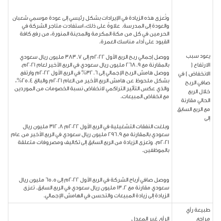
وتُعزى هذه الزيادة في الإيرادات بشكل رئيسي إلى عودة موسمي شعبان
والعودة إلى المدرسة. علاوةً على ذلك، استفادت متاجر الشركة في
الحرمين في كل من مكة المكرمة والمدينة المنورة، من رفع كافة
القيود على أداء مناسك العمرة.
يعود سبب
ووصل إجمالي ربح الربع الأول 2022م إلى 383.7 مليون ريال سعودي
الارتفاع (
بالمقارنة مع 268.9 مليون ريال سعودي في الربع الأخير لعام 2021م.
ووصل هامش الربح الإجمالي إلى 32.6% في الربع الأول 2022م وارتفع
الانخفاض ) في
بشكل ملحوظ عن هامش الربع الأخير من العام 2021م والبالغ 25.4%،
صافي الربح
والذي عكس التأثير التراكمي لانخفاض نسبة الخصومات من الموردين
خلال الربع
مع انخفاض المبيعات.
الحالي مقارنة
مع الربع السابق
إلى
وبلغت النفقات التشغيلية في الربع الأول 2022م 312.8 مليون ريال
سعودي بالمقارنة مع 296.9 مليون ريال سعودي في الربع الأخير من عام
2021م. وتعزى الزيادة من الربع السابق إلى تكاليف ومصروفات متعلقة
بالموظفين.
ووصل صافي أرباح الشركة في الربع الأول 2022م إلى 65.5 مليون ريال
سعودي مقارنة مع 13.2 مليون ريال سعودي في الربع السابق. تعزى
الزيادة إلى زيادة المبيعات والتحسن في الهامش الإجمالي.
طبيعة رأي
مراجع
الرأي غير المعدل