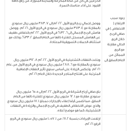
الحرمين في كل من مكة المكرمة والمدينة المنورة، من رفع كافة
القيود على أداء مناسك العمرة.
يعود سبب
الارتفاع (
ووصل إجمالي ربح الربع الأول 2022م إلى 383.7 مليون ريال سعودي
بالمقارنة مع 373.4 مليون ريال سعودي في الربع الأول 2021م. ووصل
الانخفاض ) في
هامش الربح الإجمالي إلى 32.6% في الربع الأول 2022م بانخفاض طفيف
صافي الربح
عن الهامش المسجل للفترة ذاتها من العام السابق 33.2%، وذلك مع
خلال الربع
استئناف الحملات التسويقية المعتادة.
الحالي مقارنة
مع الربع
المماثل من
وبلغت النفقات التشغيلية في الربع الأول 2022م 312.8 مليون ريال
العام السابق إلى
سعودي بالمقارنة مع 288.6 مليون ريال سعودي في الربع الأول من عام
2021م. وتعكس الزيادة على أساس سنوي تأثير النفقات الإضافية
المترتبة على افتتاح المتاجر الجديدة خلال العام 2021م.
بلغ صافي أرباح الشركة في الربع الأول 2022م إلى 65.5 مليون ريال
سعودي مقارنة مع 62.1 مليون ريال سعودي للفترة ذاتها من العام
السابق، مما تضمن أيضًا إعفاء بالإيجارات بمبلغ 17.1 مليون ريال سعودي
والذي عوض الانخفاض الطفيف في الربح الإجمالي والزيادة في النفقات
التشغيلية، كما هو موضح أعلاه.
ارتفعت الإيرادات بنسبة 11.2٪ من 1،057.1 مليون ريال سعودي في الربع
الرابع 2021م.