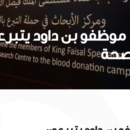
موظفو بن داود يتبرع
صحة