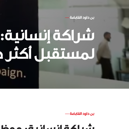
بن داود القابضة
—
شراكة إنسانية: 
لمستقبل أكثر 
بن داود القابضة
—