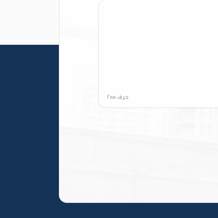
حرف
255