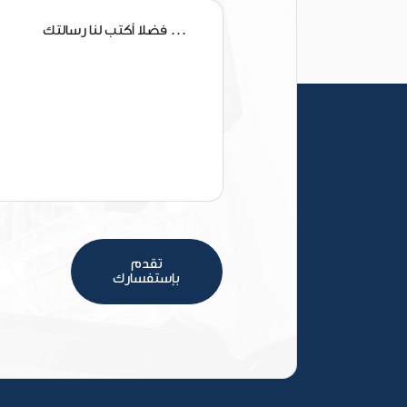
تقدم
بإستفسارك