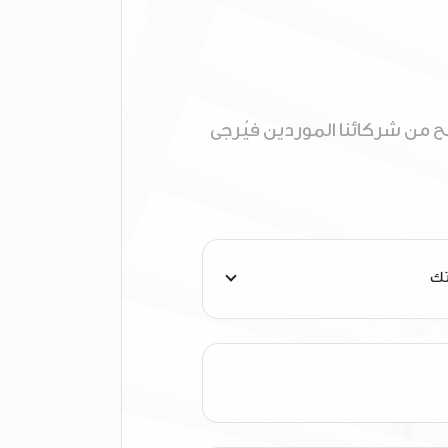
 من شركائنا الموردين فيُرجى
تك