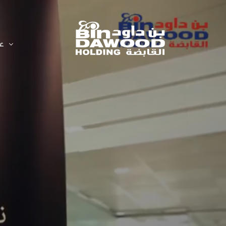
عل
بن داود
ابق على اتصال
لوائح عمل اللجان
نظرة عامة عن الشركة
الرسم البيانى لسعر السهم
الجوائز
البيانات المالية للشركة
سياسة الإبلاغ عن المخالفات
الأنظمة والسياسات
نظرة عامة على توزيعات
الأرباح
تقارير الممارسات البيئية
والاجتماعية والحوكمة
التقرير السنوي 2025م