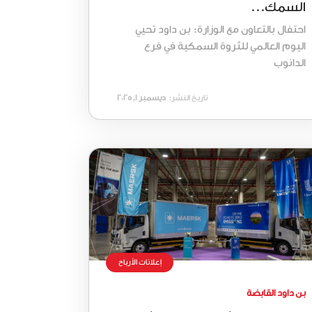
السمك...
احتفال بالتعاون مع الوزارة: بن داود تحيي
اليوم العالمي للثروة السمكية في فرع
الدانوب
تاريخ النشر:
ديسمبر 1, 2025
إعلانات الأرباح
بن داود القابضة