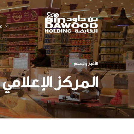
عل
بن داود
ابق على اتصال
لوائح عمل اللجان
نظرة عامة عن الشركة
الرسم البيانى لسعر السهم
الأخبار والإعلام
—
الجوائز
البيانات المالية للشركة
سياسة الإبلاغ عن المخالفات
الأنظمة والسياسات
المركز الإعلامي
نظرة عامة على توزيعات
الأرباح
تقارير الممارسات البيئية
والاجتماعية والحوكمة
التقرير السنوي 2025م