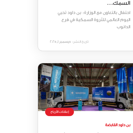
السمك...
احتفال بالتعاون مع الوزارة: بن داود تحيي
اليوم العالمي للثروة السمكية في فرع
الدانوب
تاريخ النشر:
ديسمبر 1, 2025
إعلانات الأرباح
بن داود القابضة