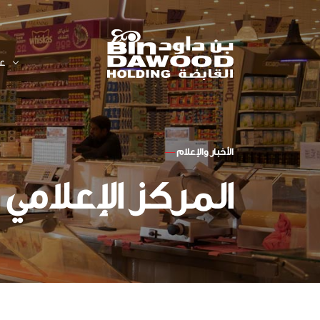
عل
بن داود
ابق على اتصال
لوائح عمل اللجان
نظرة عامة عن الشركة
الرسم البيانى لسعر السهم
الأخبار والإعلام
—
الجوائز
البيانات المالية للشركة
سياسة الإبلاغ عن المخالفات
الأنظمة والسياسات
المركز الإعلامي
نظرة عامة على توزيعات
الأرباح
تقارير الممارسات البيئية
والاجتماعية والحوكمة
التقرير السنوي 2025م